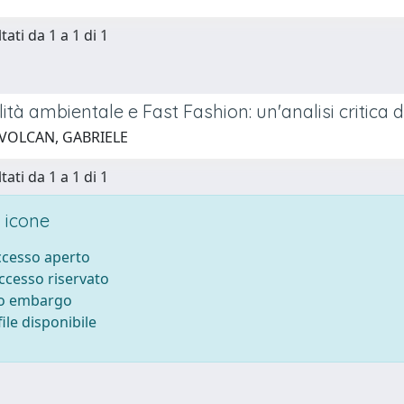
tati da 1 a 1 di 1
lità ambientale e Fast Fashion: un'analisi criti
 VOLCAN, GABRIELE
tati da 1 a 1 di 1
 icone
accesso aperto
accesso riservato
to embargo
ile disponibile