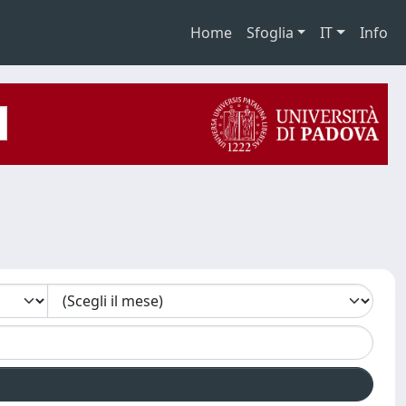
Home
Sfoglia
IT
Info