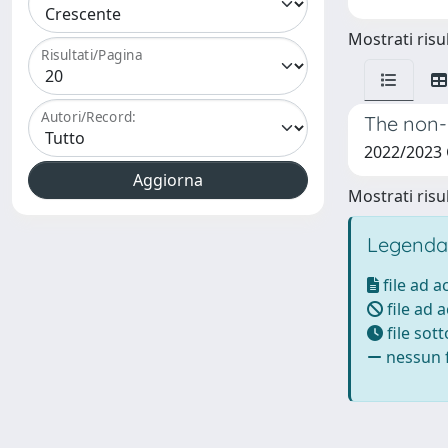
Mostrati risul
Risultati/Pagina
Autori/Record:
The non-F
2022/2023
Mostrati risul
Legenda
file ad 
file ad 
file sot
nessun f