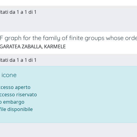
tati da 1 a 1 di 1
 graph for the family of finite groups whose order
 GARATEA ZABALLA, KARMELE
tati da 1 a 1 di 1
 icone
accesso aperto
accesso riservato
to embargo
ile disponibile