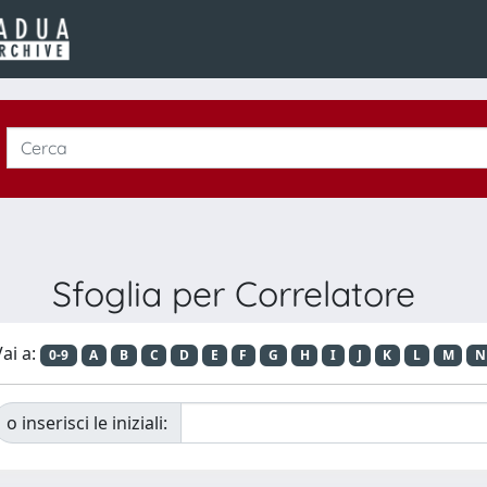
Sfoglia per Correlatore
ai a:
0-9
A
B
C
D
E
F
G
H
I
J
K
L
M
N
o inserisci le iniziali: