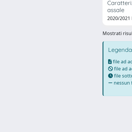
Caratteri
assale
2020/2021
Mostrati risul
Legenda
file ad 
file ad 
file sot
nessun f