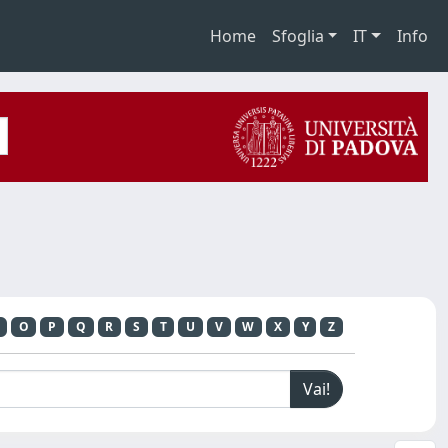
Home
Sfoglia
IT
Info
O
P
Q
R
S
T
U
V
W
X
Y
Z