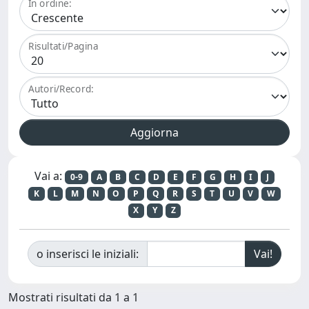
In ordine:
Risultati/Pagina
Autori/Record:
Vai a:
0-9
A
B
C
D
E
F
G
H
I
J
K
L
M
N
O
P
Q
R
S
T
U
V
W
X
Y
Z
o inserisci le iniziali:
Mostrati risultati da 1 a 1