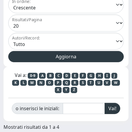
In ordine:
Risultati/Pagina
Autori/Record:
Vai a:
0-9
A
B
C
D
E
F
G
H
I
J
K
L
M
N
O
P
Q
R
S
T
U
V
W
X
Y
Z
o inserisci le iniziali:
Mostrati risultati da 1 a 4