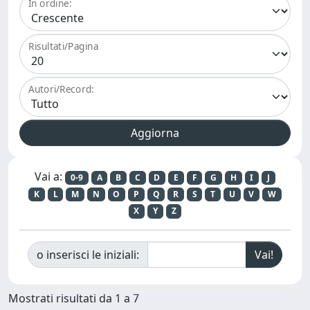
In ordine:
Risultati/Pagina
Autori/Record:
Vai a:
0-9
A
B
C
D
E
F
G
H
I
J
K
L
M
N
O
P
Q
R
S
T
U
V
W
X
Y
Z
o inserisci le iniziali:
Mostrati risultati da 1 a 7