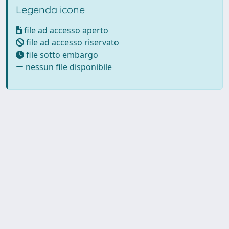
Legenda icone
file ad accesso aperto
file ad accesso riservato
file sotto embargo
nessun file disponibile
Powered by UNITESI
-
Info
Sistema
-
Licenza
-
Utilizzo dei
Copyright © 2026
cookie
-
Area riservata