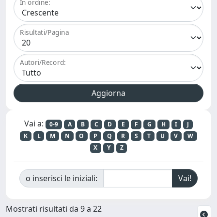
In ordine:
Risultati/Pagina
Autori/Record:
Vai a:
0-9
A
B
C
D
E
F
G
H
I
J
K
L
M
N
O
P
Q
R
S
T
U
V
W
X
Y
Z
o inserisci le iniziali:
Mostrati risultati da 9 a 22