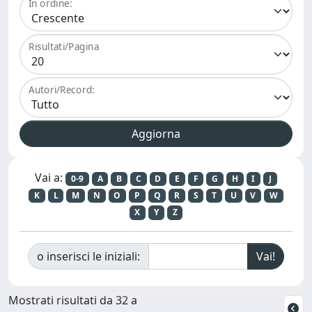
In ordine:
Risultati/Pagina
Autori/Record:
Vai a:
0-9
A
B
C
D
E
F
G
H
I
J
K
L
M
N
O
P
Q
R
S
T
U
V
W
X
Y
Z
o inserisci le iniziali:
Mostrati risultati da 32 a