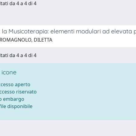
tati da 4 a 4 di 4
 la Musicoterapia: elementi modulari ad elevata 
 ROMAGNOLO, DILETTA
tati da 4 a 4 di 4
 icone
accesso aperto
accesso riservato
to embargo
ile disponibile