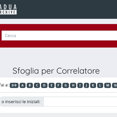
Sfoglia per Correlatore
ai a:
0-9
A
B
C
D
E
F
G
H
I
J
K
L
M
N
o inserisci le iniziali: