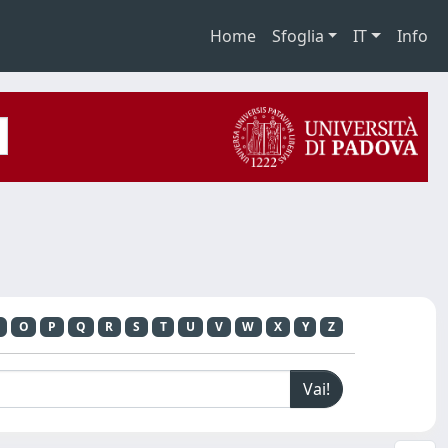
Home
Sfoglia
IT
Info
O
P
Q
R
S
T
U
V
W
X
Y
Z