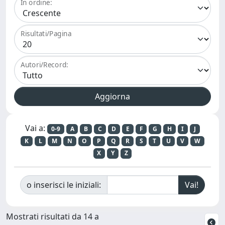
In ordine:
Risultati/Pagina
Autori/Record:
Vai a:
0-9
A
B
C
D
E
F
G
H
I
J
K
L
M
N
O
P
Q
R
S
T
U
V
W
X
Y
Z
o inserisci le iniziali:
Mostrati risultati da 14 a