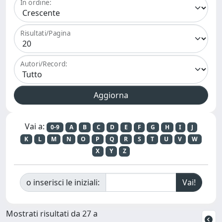
In ordine:
Risultati/Pagina
Autori/Record:
Vai a:
0-9
A
B
C
D
E
F
G
H
I
J
K
L
M
N
O
P
Q
R
S
T
U
V
W
X
Y
Z
o inserisci le iniziali:
Mostrati risultati da 27 a