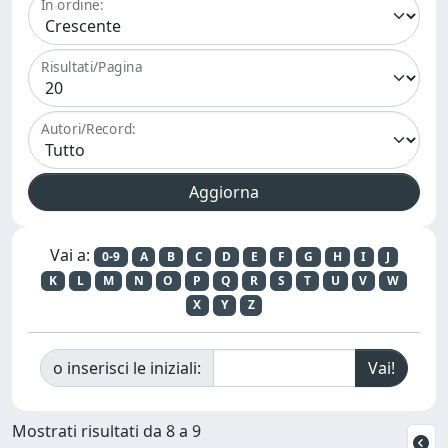
In ordine:
Risultati/Pagina
Autori/Record:
Vai a:
0-9
A
B
C
D
E
F
G
H
I
J
K
L
M
N
O
P
Q
R
S
T
U
V
W
X
Y
Z
o inserisci le iniziali:
Mostrati risultati da 8 a 9