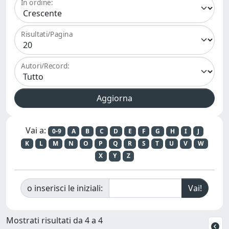
In ordine:
Risultati/Pagina
Autori/Record:
Vai a:
0-9
A
B
C
D
E
F
G
H
I
J
K
L
M
N
O
P
Q
R
S
T
U
V
W
X
Y
Z
o inserisci le iniziali:
Mostrati risultati da 4 a 4