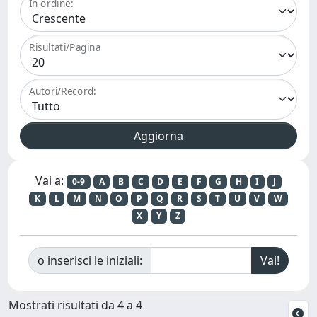
In ordine:
Risultati/Pagina
Autori/Record:
Vai a:
0-9
A
B
C
D
E
F
G
H
I
J
K
L
M
N
O
P
Q
R
S
T
U
V
W
X
Y
Z
o inserisci le iniziali:
Mostrati risultati da 4 a 4