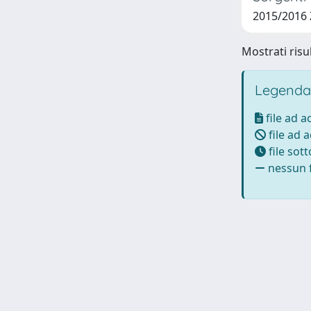
2015/2016 
Mostrati risul
Legenda
file ad 
file ad 
file sot
nessun f
Powered by UNITESI
-
Info Sistema
-
Licenza
-
Ut