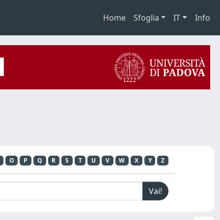
Home
Sfoglia
IT
Info
O
P
Q
R
S
T
U
V
W
X
Y
Z