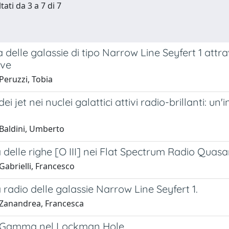
tati da 3 a 7 di 7
 delle galassie di tipo Narrow Line Seyfert 1 att
ive
Peruzzi, Tobia
ei jet nei nuclei galattici attivi radio-brillanti: u
Baldini, Umberto
 delle righe [O III] nei Flat Spectrum Radio Quasar
Gabrielli, Francesco
 radio delle galassie Narrow Line Seyfert 1.
Zanandrea, Francesca
i Gamma nel Lockman Hole