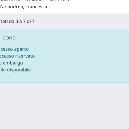
Zanandrea, Francesca
tati da 3 a 7 di 7
 icone
accesso aperto
accesso riservato
to embargo
ile disponibile
ilizzo dei cookie
-
Area riservata