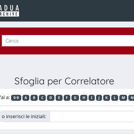
Sfoglia per Correlatore
ai a:
0-9
A
B
C
D
E
F
G
H
I
J
K
L
M
N
o inserisci le iniziali: