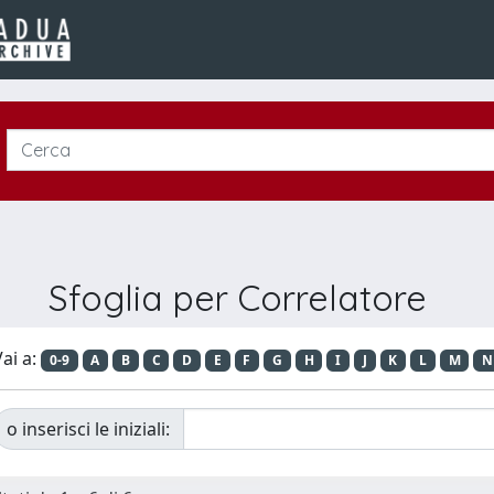
Sfoglia per Correlatore
ai a:
0-9
A
B
C
D
E
F
G
H
I
J
K
L
M
N
o inserisci le iniziali: