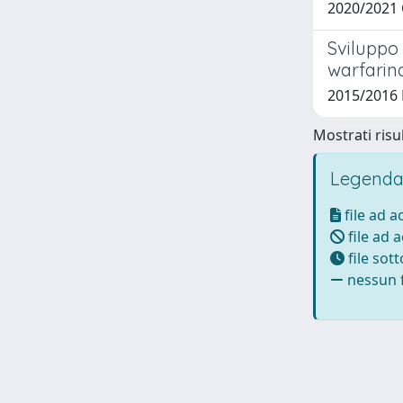
2020/2021 
Sviluppo
warfarin
2015/2016 
Mostrati risul
Legenda
file ad 
file ad 
file sot
nessun f