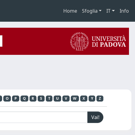
Home
Sfoglia
IT
Info
O
P
Q
R
S
T
U
V
W
X
Y
Z