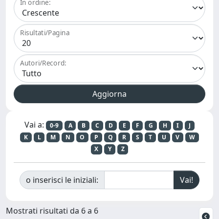
In ordine:
Risultati/Pagina
Autori/Record:
Vai a:
0-9
A
B
C
D
E
F
G
H
I
J
K
L
M
N
O
P
Q
R
S
T
U
V
W
X
Y
Z
o inserisci le iniziali:
Mostrati risultati da 6 a 6