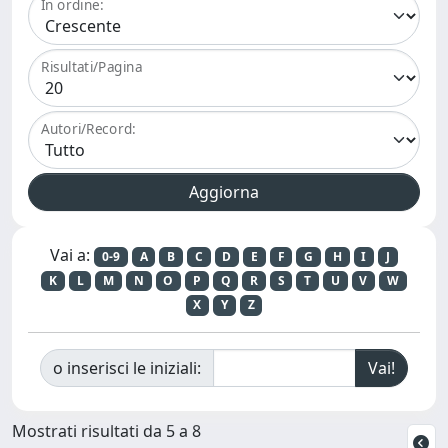
In ordine:
Risultati/Pagina
Autori/Record:
Vai a:
0-9
A
B
C
D
E
F
G
H
I
J
K
L
M
N
O
P
Q
R
S
T
U
V
W
X
Y
Z
o inserisci le iniziali:
Mostrati risultati da 5 a 8