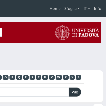
Home
Sfoglia
IT
Info
O
P
Q
R
S
T
U
V
W
X
Y
Z