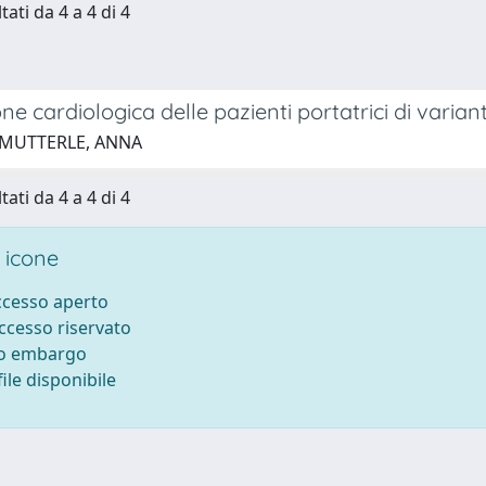
tati da 4 a 4 di 4
ne cardiologica delle pazienti portatrici di vari
 MUTTERLE, ANNA
tati da 4 a 4 di 4
 icone
accesso aperto
accesso riservato
to embargo
ile disponibile