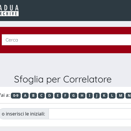
Sfoglia per Correlatore
ai a:
0-9
A
B
C
D
E
F
G
H
I
J
K
L
M
N
o inserisci le iniziali: