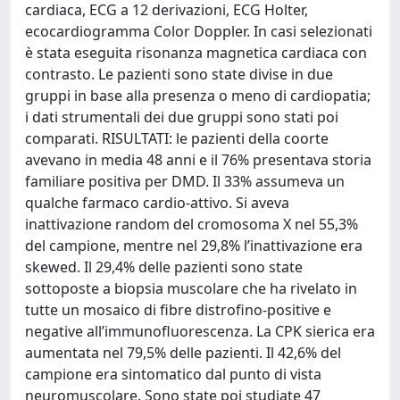
cardiaca, ECG a 12 derivazioni, ECG Holter,
ecocardiogramma Color Doppler. In casi selezionati
è stata eseguita risonanza magnetica cardiaca con
contrasto. Le pazienti sono state divise in due
gruppi in base alla presenza o meno di cardiopatia;
i dati strumentali dei due gruppi sono stati poi
comparati. RISULTATI: le pazienti della coorte
avevano in media 48 anni e il 76% presentava storia
familiare positiva per DMD. Il 33% assumeva un
qualche farmaco cardio-attivo. Si aveva
inattivazione random del cromosoma X nel 55,3%
del campione, mentre nel 29,8% l’inattivazione era
skewed. Il 29,4% delle pazienti sono state
sottoposte a biopsia muscolare che ha rivelato in
tutte un mosaico di fibre distrofino-positive e
negative all’immunofluorescenza. La CPK sierica era
aumentata nel 79,5% delle pazienti. Il 42,6% del
campione era sintomatico dal punto di vista
neuromuscolare. Sono state poi studiate 47