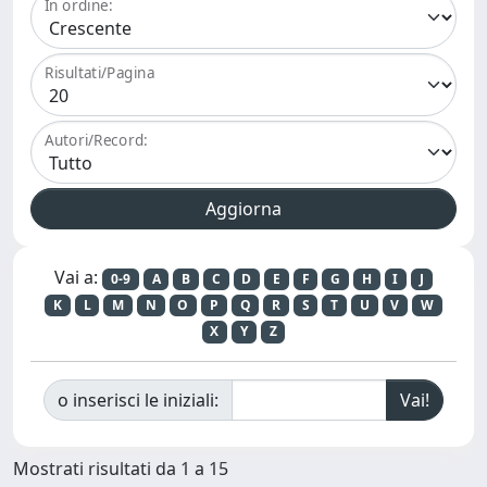
In ordine:
Risultati/Pagina
Autori/Record:
Vai a:
0-9
A
B
C
D
E
F
G
H
I
J
K
L
M
N
O
P
Q
R
S
T
U
V
W
X
Y
Z
o inserisci le iniziali:
Mostrati risultati da 1 a 15