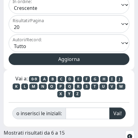
In ordine:
Risultati/Pagina
Autori/Record:
Vai a:
0-9
A
B
C
D
E
F
G
H
I
J
K
L
M
N
O
P
Q
R
S
T
U
V
W
X
Y
Z
o inserisci le iniziali:
Mostrati risultati da 6 a 15