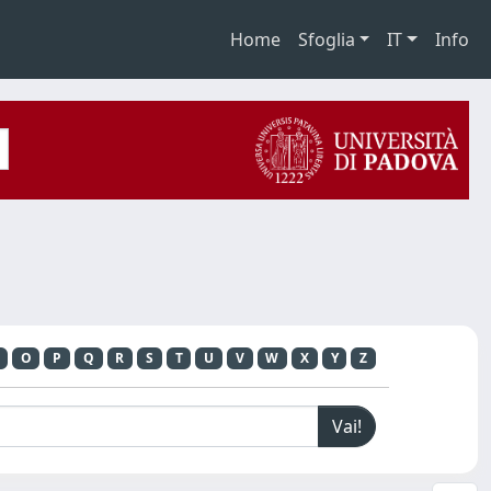
Home
Sfoglia
IT
Info
O
P
Q
R
S
T
U
V
W
X
Y
Z