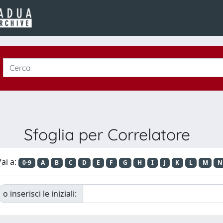
Sfoglia per Correlatore
ai a:
0-9
A
B
C
D
E
F
G
H
I
J
K
L
M
N
o inserisci le iniziali: