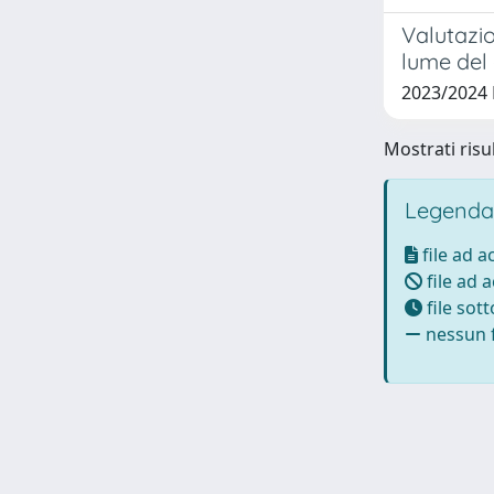
Valutazio
lume del
2023/2024
Mostrati risul
Legenda
file ad 
file ad 
file sot
nessun f