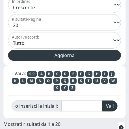
In ordine:
Risultati/Pagina
Autori/Record:
Vai a:
0-9
A
B
C
D
E
F
G
H
I
J
K
L
M
N
O
P
Q
R
S
T
U
V
W
X
Y
Z
o inserisci le iniziali:
Mostrati risultati da 1 a 20