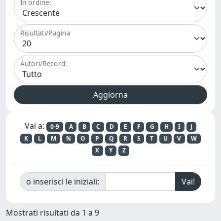
In ordine:
Risultati/Pagina
Autori/Record:
Vai a:
0-9
A
B
C
D
E
F
G
H
I
J
K
L
M
N
O
P
Q
R
S
T
U
V
W
X
Y
Z
o inserisci le iniziali:
Mostrati risultati da 1 a 9