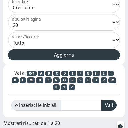
In ordine:
Risultati/Pagina
Autori/Record:
Vai a:
0-9
A
B
C
D
E
F
G
H
I
J
K
L
M
N
O
P
Q
R
S
T
U
V
W
X
Y
Z
o inserisci le iniziali:
Mostrati risultati da 1 a 20