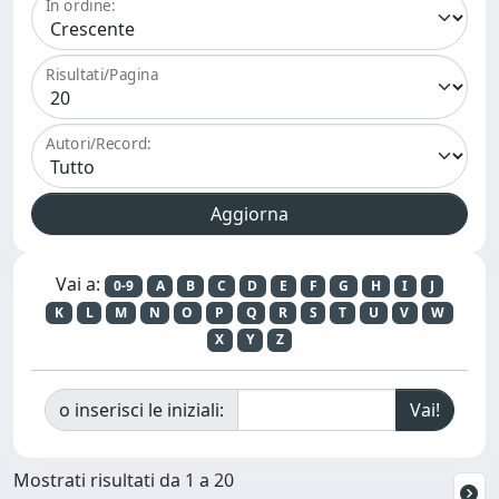
In ordine:
Risultati/Pagina
Autori/Record:
Vai a:
0-9
A
B
C
D
E
F
G
H
I
J
K
L
M
N
O
P
Q
R
S
T
U
V
W
X
Y
Z
o inserisci le iniziali:
Mostrati risultati da 1 a 20