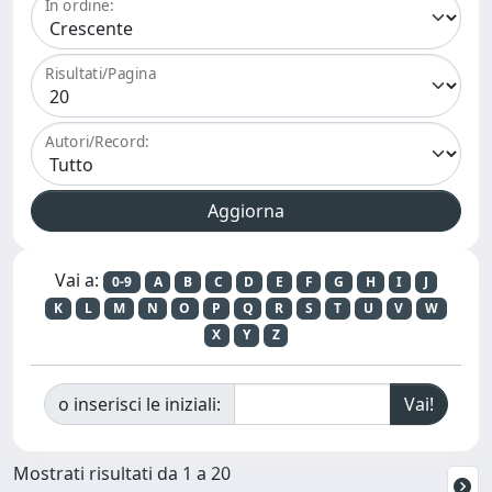
In ordine:
Risultati/Pagina
Autori/Record:
Vai a:
0-9
A
B
C
D
E
F
G
H
I
J
K
L
M
N
O
P
Q
R
S
T
U
V
W
X
Y
Z
o inserisci le iniziali:
Mostrati risultati da 1 a 20