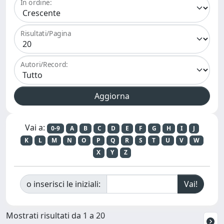
In ordine:
Risultati/Pagina
Autori/Record:
Vai a:
0-9
A
B
C
D
E
F
G
H
I
J
K
L
M
N
O
P
Q
R
S
T
U
V
W
X
Y
Z
o inserisci le iniziali:
Mostrati risultati da 1 a 20