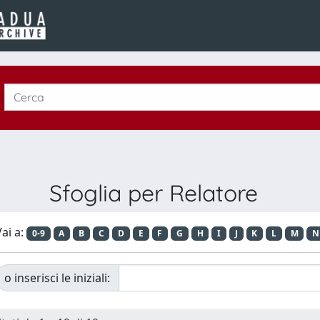
Sfoglia per Relatore
ai a:
0-9
A
B
C
D
E
F
G
H
I
J
K
L
M
N
o inserisci le iniziali: