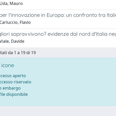
 Uda, Mauro
 per l'innovazione in Europa: un confronto tra Ital
arluccio, Flavio
gliori sopravvivono? evidenze dal nord d'Italia negl
Viale, Davide
tati da 1 a 19 di 19
 icone
accesso aperto
accesso riservato
to embargo
ile disponibile