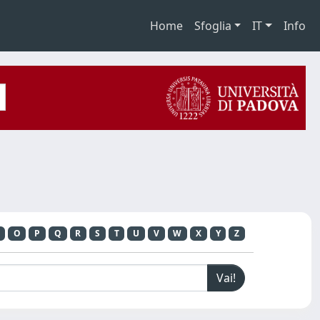
Home
Sfoglia
IT
Info
O
P
Q
R
S
T
U
V
W
X
Y
Z