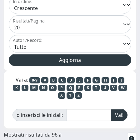
In ordine:
Risultati/Pagina
Autori/Record:
Vai a:
0-9
A
B
C
D
E
F
G
H
I
J
K
L
M
N
O
P
Q
R
S
T
U
V
W
X
Y
Z
o inserisci le iniziali:
Mostrati risultati da 96 a