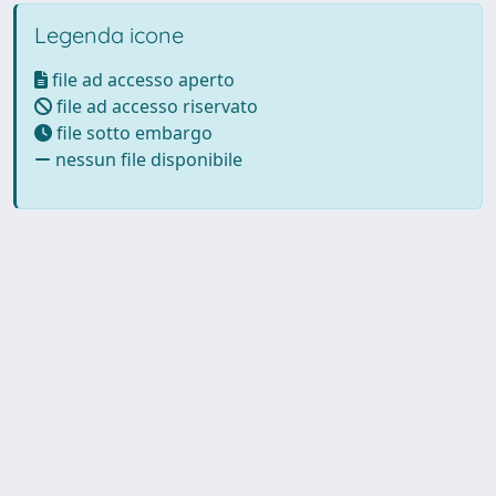
Legenda icone
file ad accesso aperto
file ad accesso riservato
file sotto embargo
nessun file disponibile
Powered by UNITESI
-
Info
Sistema
-
Licenza
-
Utilizzo dei
Copyright © 2026