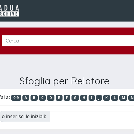
Sfoglia per Relatore
ai a:
0-9
A
B
C
D
E
F
G
H
I
J
K
L
M
N
o inserisci le iniziali: