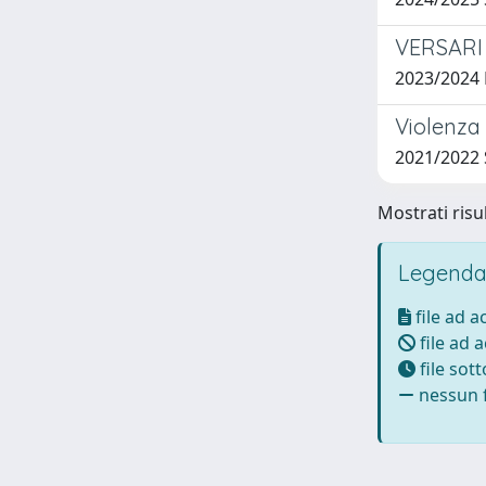
VERSARI
2023/2024
Violenza 
2021/2022
Mostrati risul
Legenda
file ad 
file ad 
file sot
nessun f