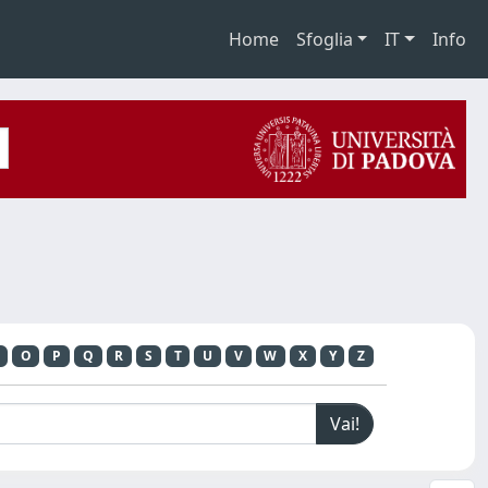
Home
Sfoglia
IT
Info
O
P
Q
R
S
T
U
V
W
X
Y
Z