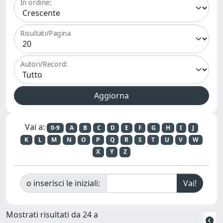
In ordine:
Risultati/Pagina
Autori/Record:
Vai a:
0-9
A
B
C
D
E
F
G
H
I
J
K
L
M
N
O
P
Q
R
S
T
U
V
W
X
Y
Z
o inserisci le iniziali:
Mostrati risultati da 24 a