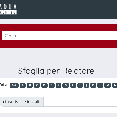
Sfoglia per Relatore
ai a:
0-9
A
B
C
D
E
F
G
H
I
J
K
L
M
N
o inserisci le iniziali: