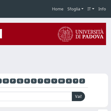
Home
Sfoglia
IT
Info
O
P
Q
R
S
T
U
V
W
X
Y
Z