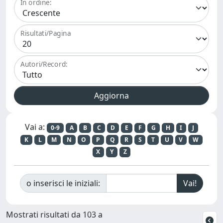
In ordine:
Risultati/Pagina
Autori/Record:
Vai a:
0-9
A
B
C
D
E
F
G
H
I
J
K
L
M
N
O
P
Q
R
S
T
U
V
W
X
Y
Z
o inserisci le iniziali:
Mostrati risultati da 103 a