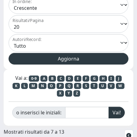
In ordine:
Risultati/Pagina
Autori/Record:
Vai a:
0-9
A
B
C
D
E
F
G
H
I
J
K
L
M
N
O
P
Q
R
S
T
U
V
W
X
Y
Z
o inserisci le iniziali:
Mostrati risultati da 7 a 13