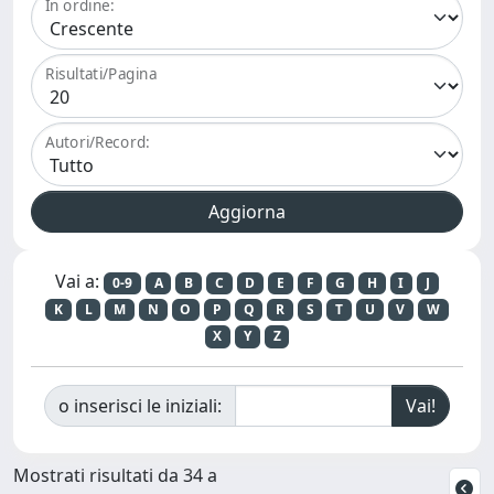
In ordine:
Risultati/Pagina
Autori/Record:
Vai a:
0-9
A
B
C
D
E
F
G
H
I
J
K
L
M
N
O
P
Q
R
S
T
U
V
W
X
Y
Z
o inserisci le iniziali:
Mostrati risultati da 34 a