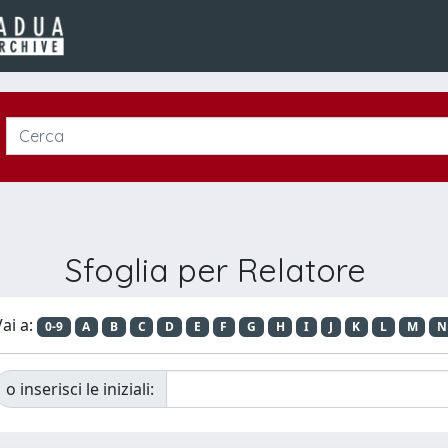
Sfoglia per Relatore
ai a:
0-9
A
B
C
D
E
F
G
H
I
J
K
L
M
N
o inserisci le iniziali: