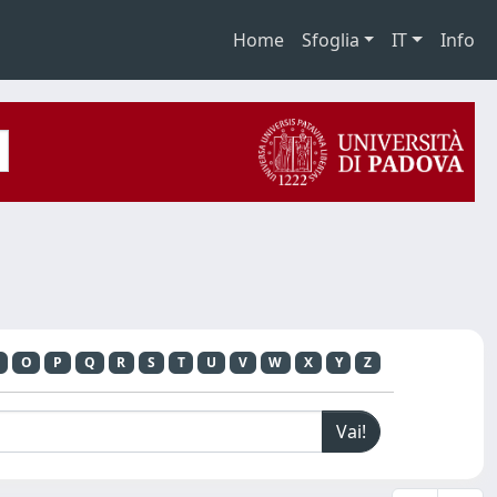
Home
Sfoglia
IT
Info
O
P
Q
R
S
T
U
V
W
X
Y
Z