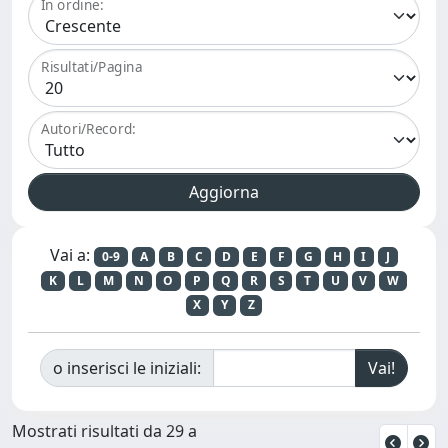
In ordine:
Risultati/Pagina
Autori/Record:
Vai a:
0-9
A
B
C
D
E
F
G
H
I
J
K
L
M
N
O
P
Q
R
S
T
U
V
W
X
Y
Z
o inserisci le iniziali:
Mostrati risultati da 29 a