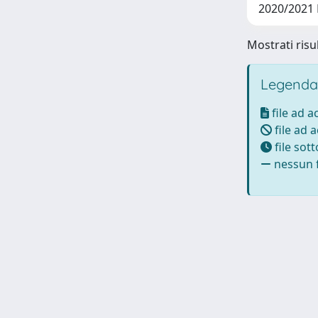
2020/2021
Mostrati risul
Legenda
file ad 
file ad 
file sot
nessun f
Powered by UNITESI
-
Info Sistema
-
Licenza
-
Ut