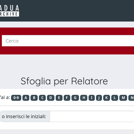
Sfoglia per Relatore
ai a:
0-9
A
B
C
D
E
F
G
H
I
J
K
L
M
N
o inserisci le iniziali: