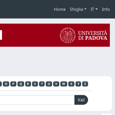
Home
Sfoglia
IT
Info
O
P
Q
R
S
T
U
V
W
X
Y
Z