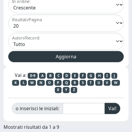
In ordine:
Risultati/Pagina
Autori/Record:
Vai a:
0-9
A
B
C
D
E
F
G
H
I
J
K
L
M
N
O
P
Q
R
S
T
U
V
W
X
Y
Z
o inserisci le iniziali:
Mostrati risultati da 1 a 9