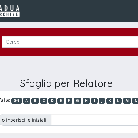
Sfoglia per Relatore
ai a:
0-9
A
B
C
D
E
F
G
H
I
J
K
L
M
N
o inserisci le iniziali: