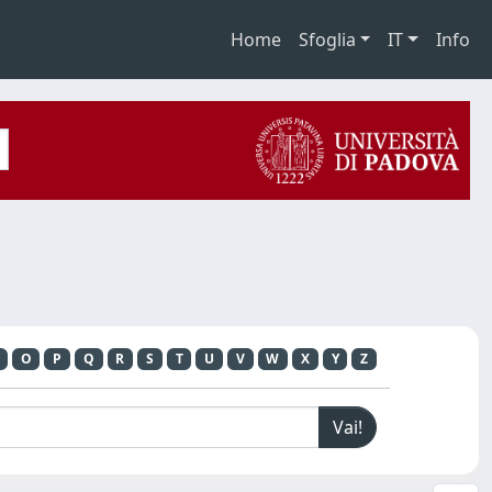
Home
Sfoglia
IT
Info
O
P
Q
R
S
T
U
V
W
X
Y
Z