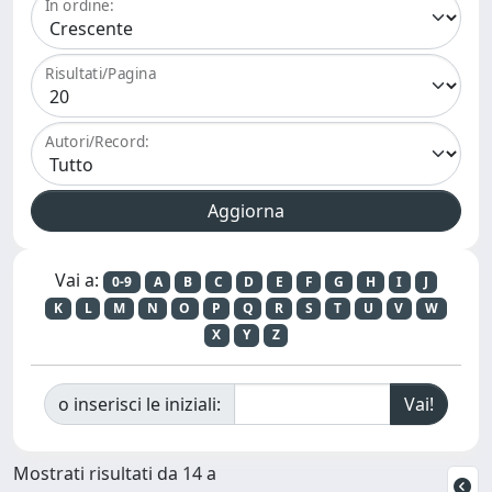
In ordine:
Risultati/Pagina
Autori/Record:
Vai a:
0-9
A
B
C
D
E
F
G
H
I
J
K
L
M
N
O
P
Q
R
S
T
U
V
W
X
Y
Z
o inserisci le iniziali:
Mostrati risultati da 14 a