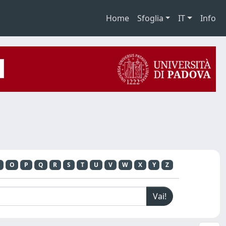
Home
Sfoglia
IT
Info
O
P
Q
R
S
T
U
V
W
X
Y
Z