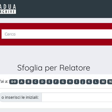
Sfoglia per Relatore
ai a:
0-9
A
B
C
D
E
F
G
H
I
J
K
L
M
N
o inserisci le iniziali: