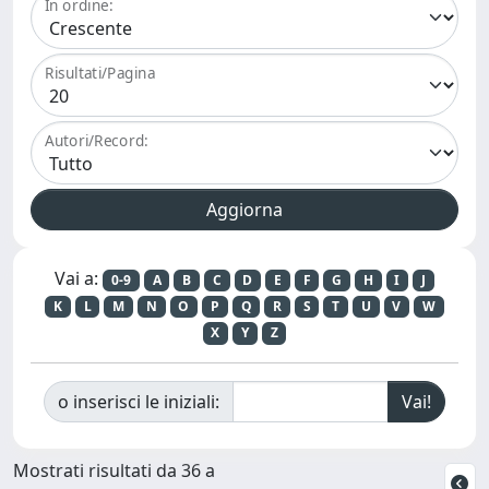
In ordine:
Risultati/Pagina
Autori/Record:
Vai a:
0-9
A
B
C
D
E
F
G
H
I
J
K
L
M
N
O
P
Q
R
S
T
U
V
W
X
Y
Z
o inserisci le iniziali:
Mostrati risultati da 36 a