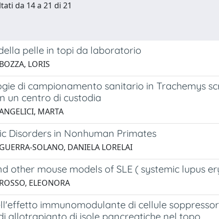
tati da 14 a 21 di 21
della pelle in topi da laboratorio
 BOZZA, LORIS
gie di campionamento sanitario in Trachemys scri
in un centro di custodia
 ANGELICI, MARTA
ic Disorders in Nonhuman Primates
 GUERRA-SOLANO, DANIELA LORELAI
 other mouse models of SLE ( systemic lupus e
 ROSSO, ELEONORA
ll'effetto immunomodulante di cellule soppressor
i allotrapianto di isole pancreatiche nel topo.