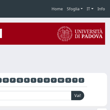
Home
Sfoglia
IT
Info
O
P
Q
R
S
T
U
V
W
X
Y
Z