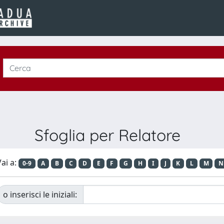
Sfoglia per Relatore
ai a:
0-9
A
B
C
D
E
F
G
H
I
J
K
L
M
N
o inserisci le iniziali: