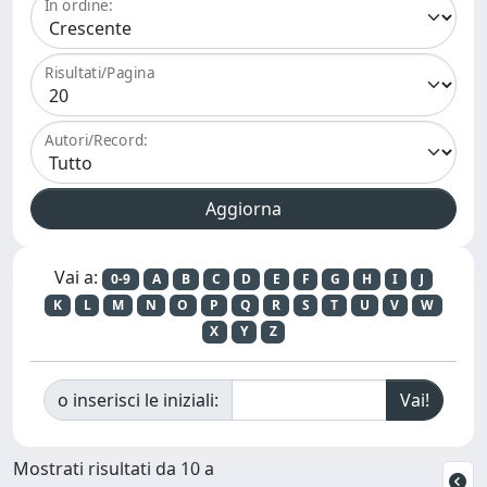
In ordine:
Risultati/Pagina
Autori/Record:
Vai a:
0-9
A
B
C
D
E
F
G
H
I
J
K
L
M
N
O
P
Q
R
S
T
U
V
W
X
Y
Z
o inserisci le iniziali:
Mostrati risultati da 10 a