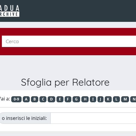
Sfoglia per Relatore
ai a:
0-9
A
B
C
D
E
F
G
H
I
J
K
L
M
N
o inserisci le iniziali: