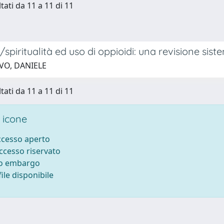
tati da 11 a 11 di 11
/spiritualità ed uso di oppioidi: una revisione sist
 VO, DANIELE
tati da 11 a 11 di 11
 icone
accesso aperto
accesso riservato
to embargo
ile disponibile