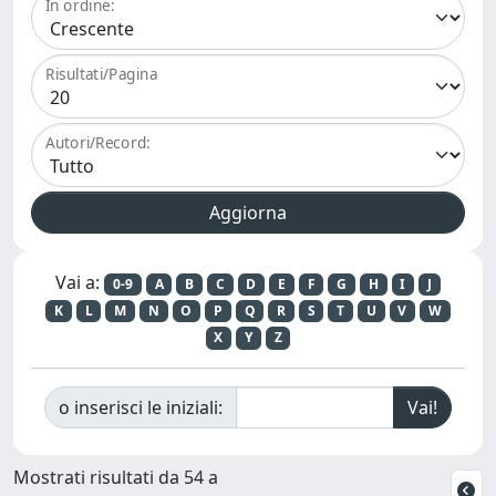
In ordine:
Risultati/Pagina
Autori/Record:
Vai a:
0-9
A
B
C
D
E
F
G
H
I
J
K
L
M
N
O
P
Q
R
S
T
U
V
W
X
Y
Z
o inserisci le iniziali:
Mostrati risultati da 54 a