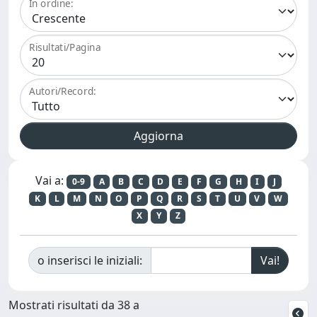
In ordine:
Risultati/Pagina
Autori/Record:
Vai a:
0-9
A
B
C
D
E
F
G
H
I
J
K
L
M
N
O
P
Q
R
S
T
U
V
W
X
Y
Z
o inserisci le iniziali:
Mostrati risultati da 38 a